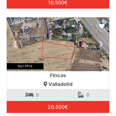
10.500€
❮
❯
Ref. PP15
Fincas
Valladolid
0
0
26.500€