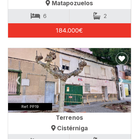
Matapozuelos
6
2
184.000€
❮
❯
Ref. PP19
Terrenos
Cistérniga