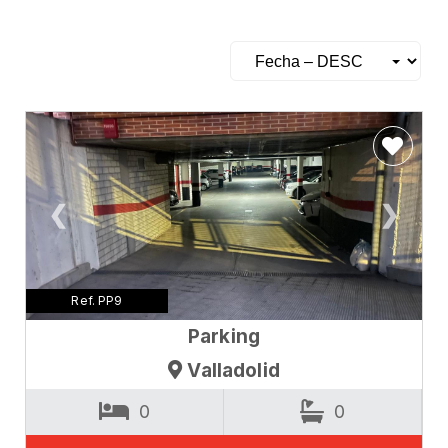
❮
❯
Ref. PP9
Parking
Valladolid
0
0