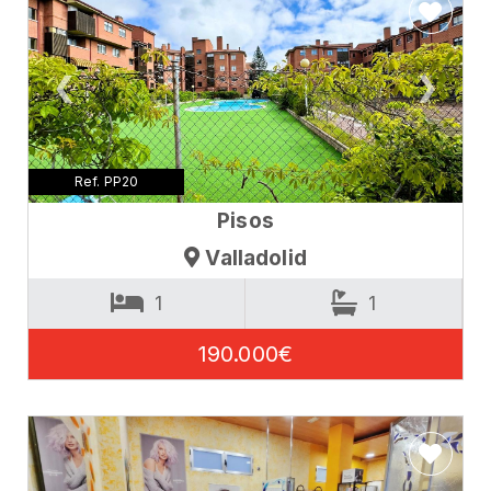
❮
❯
Ref. PP20
Pisos
Valladolid
1
1
190.000€