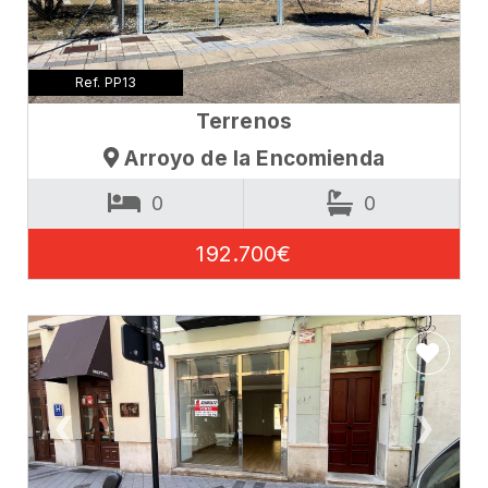
Ref. PP13
Terrenos
Arroyo de la Encomienda
0
0
192.700€
❮
❯