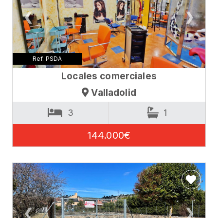
❮
❯
Ref. PSDA
Locales comerciales
Valladolid
3
1
144.000€
❮
❯