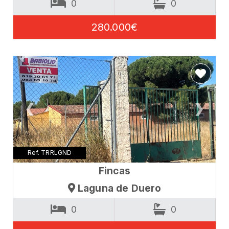
0
0
280.000€
❮
❯
Ref. TRRLGND
Fincas
Laguna de Duero
0
0