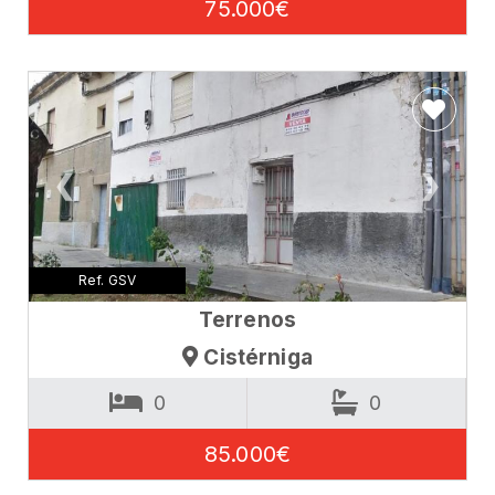
75.000€
❮
❯
Ref. GSV
Terrenos
Cistérniga
0
0
85.000€