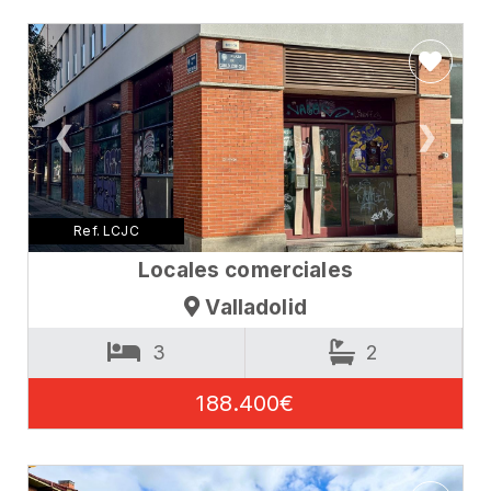
❮
❯
Ref. LCJC
Locales comerciales
Valladolid
3
2
188.400€